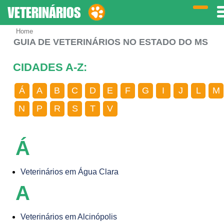
VETERINÁRIOS
Home
GUIA DE VETERINÁRIOS NO ESTADO DO MS
CIDADES A-Z:
Á
A
B
C
D
E
F
G
I
J
L
M
N
P
R
S
T
V
Á
Veterinários em Água Clara
A
Veterinários em Alcinópolis