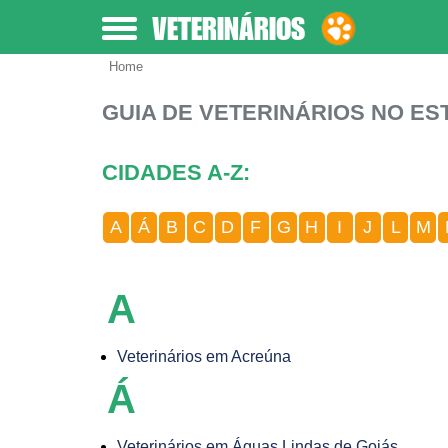
VETERINÁRIOS
Home
GUIA DE VETERINÁRIOS NO ES
CIDADES A-Z:
A
Á
B
C
D
F
G
H
I
J
L
M
A
Veterinários em Acreúna
Á
Veterinários em Águas Lindas de Goiás