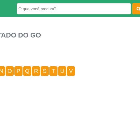
TADO DO GO
N
O
P
Q
R
S
T
U
V